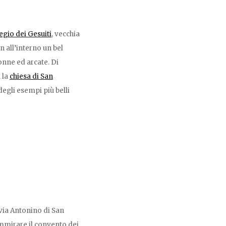
egio dei Gesuiti
, vecchia
on all’interno un bel
onne ed arcate. Di
a la
chiesa di San
egli esempi più belli
via Antonino di San
ammirare il convento dei