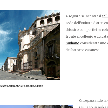
A seguire si incontra il
coll
sede dell’Istituto d’Arte, c
chiostro con portici su col
fronte al collegio è ubicat
Giuliano
considerata uno d
del barocco catanese.
gio dei Gesuiti e Chiesa di San Giuliano
Oltrepassando la 
Giuliano, si può 