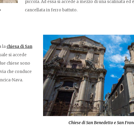
piccola. Ad essa si accede a mezzo di una scalinata ed
cancellata in ferro battuto.
o
a la
chiesa di San
uale si accede
 due chiese sono
 via che conduce
ncica-Nava.
Chiese di San Benedetto e San Fran