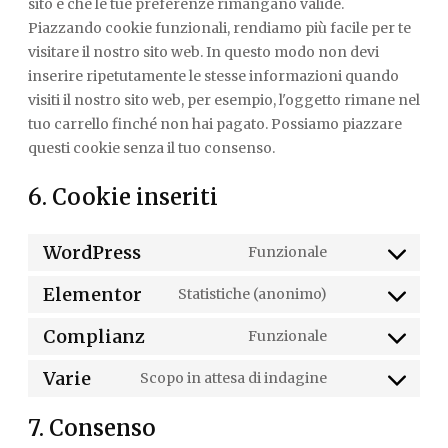
sito e che le tue preferenze rimangano valide.
Piazzando cookie funzionali, rendiamo più facile per te
visitare il nostro sito web. In questo modo non devi
inserire ripetutamente le stesse informazioni quando
visiti il nostro sito web, per esempio, l'oggetto rimane nel
tuo carrello finché non hai pagato. Possiamo piazzare
questi cookie senza il tuo consenso.
6. Cookie inseriti
WordPress
Funzionale
CONSENT
Elementor
TO
Statistiche (anonimo)
CONSENT
SERVICE
Complianz
TO
Funzionale
WORDPRESS
CONSENT
SERVICE
Varie
TO
Scopo in attesa di indagine
ELEMENTOR
CONSENT
SERVICE
TO
7. Consenso
COMPLIANZ
SERVICE